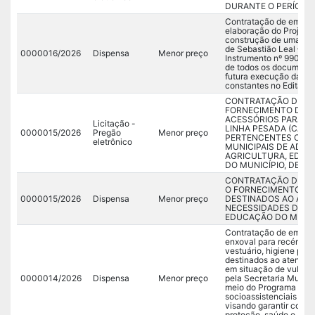
DURANTE O PERÍODO D
Contratação de empres
elaboração do Projeto
construção de uma pis
de Sebastião Leal – PI
0000016/2026
Dispensa
Menor preço
Instrumento nº 990999
de todos os documento
futura execução da ob
constantes no Edital e
CONTRATAÇÃO DE E
FORNECIMENTO DE P
ACESSÓRIOS PARA V
Licitação -
LINHA PESADA (CAMI
0000015/2026
Pregão
Menor preço
PERTENCENTES OU A
eletrônico
MUNICIPAIS DE ADMI
AGRICULTURA, EDUCA
DO MUNICÍPIO, DE SE
CONTRATAÇÃO DE EM
O FORNECIMENTO DE
0000015/2026
Dispensa
Menor preço
DESTINADOS AO ATE
NECESSIDADES DA SE
EDUCAÇÃO DO MUNICÍ
Contratação de empres
enxoval para recém-na
vestuário, higiene pes
destinados ao atendime
em situação de vulner
0000014/2026
Dispensa
Menor preço
pela Secretaria Municip
meio do Programa Cria
socioassistenciais do 
visando garantir condi
proteção, saúde e bem