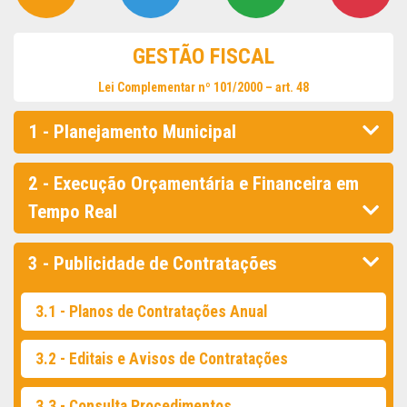
GESTÃO FISCAL
Lei Complementar nº 101/2000 – art. 48
1 - Planejamento Municipal
2 - Execução Orçamentária e Financeira em
Tempo Real
3 - Publicidade de Contratações
3.1 - Planos de Contratações Anual
3.2 - Editais e Avisos de Contratações
3.3 - Consulta Procedimentos