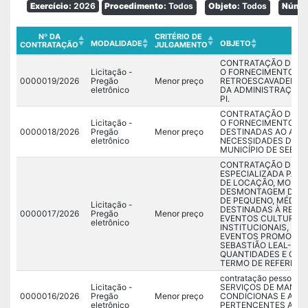
Exercício:
2026
Procedimento:
Todos
Objeto:
Todos
Númer
Nº DA
CRITÉRIO DE
▲
▲
▲
▲
MODALIDADE
OBJETO
CONTRATAÇÃO
▼
JULGAMENTO
▼
▼
▼
CONTRATAÇÃO DE EM
Licitação -
O FORNECIMENTO DE 
0000019/2026
Pregão
Menor preço
RETROESCAVADEIRA,
eletrônico
DA ADMINISTRAÇÃO P
PI.
CONTRATAÇÃO DE EM
Licitação -
O FORNECIMENTO DE 
0000018/2026
Pregão
Menor preço
DESTINADAS AO ATE
eletrônico
NECESSIDADES DA A
MUNICÍPIO DE SEBAST
CONTRATAÇÃO DE PE
ESPECIALIZADA PARA
DE LOCAÇÃO, MONT
DESMONTAGEM DE E
DE PEQUENO, MÉDIO 
Licitação -
DESTINADAS À REALI
0000017/2026
Pregão
Menor preço
EVENTOS CULTURAIS,
eletrônico
INSTITUCIONAIS, ED
EVENTOS PROMOVIDO
SEBASTIÃO LEAL-PI,
QUANTIDADES E CON
TERMO DE REFERÊNCI
contratação pessoa j
Licitação -
SERVIÇOS DE MANUT
0000016/2026
Pregão
Menor preço
CONDICIONAS E APA
eletrônico
PERTENCENTES AS S