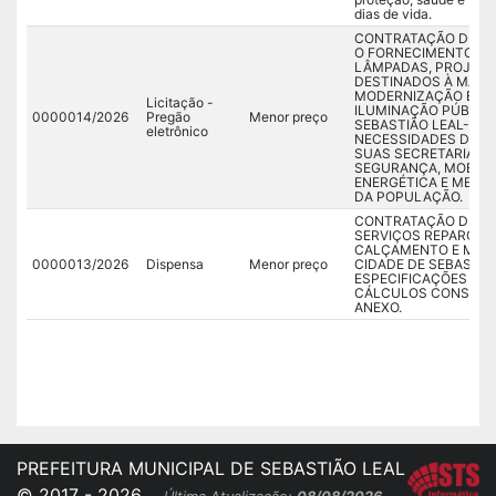
dias de vida.
CONTRATAÇÃO DE EM
O FORNECIMENTO PA
LÂMPADAS, PROJETO
DESTINADOS À MANU
MODERNIZAÇÃO E EFI
Licitação -
ILUMINAÇÃO PÚBLICA
0000014/2026
Pregão
Menor preço
SEBASTIÃO LEAL-PI,
eletrônico
NECESSIDADES DA PR
SUAS SECRETARIAS,
SEGURANÇA, MOBILID
ENERGÉTICA E MELHO
DA POPULAÇÃO.
CONTRATAÇÃO DE EM
SERVIÇOS REPAROS 
CALÇAMENTO E MEIO 
0000013/2026
Dispensa
Menor preço
CIDADE DE SEBASTIÃ
ESPECIFICAÇÕES TÉC
CÁLCULOS CONSTANT
ANEXO.
PREFEITURA MUNICIPAL DE SEBASTIÃO LEAL
© 2017 - 2026